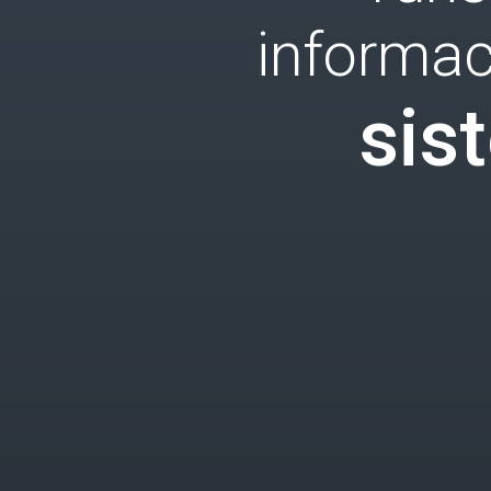
informac
sis