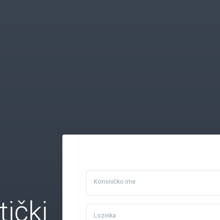
Korisničko ime
tički
Lozinka