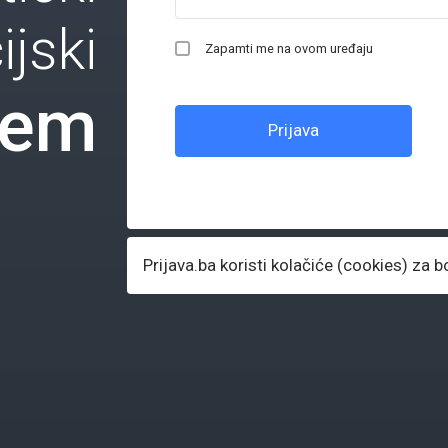
ijski
Zapamti me na ovom uređaju
tem
Prijava
Prijava.ba koristi kolačiće (cookies) za b